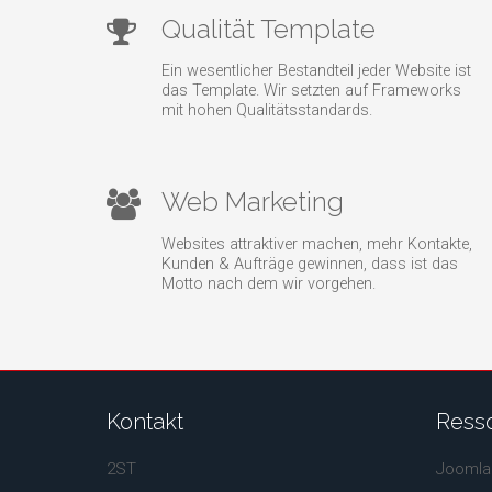
Qualität Template
Ein wesentlicher Bestandteil jeder Website ist
das Template. Wir setzten auf Frameworks
mit hohen Qualitätsstandards.
Web Marketing
Websites attraktiver machen, mehr Kontakte,
Kunden & Aufträge gewinnen, dass ist das
Motto nach dem wir vorgehen.
Kontakt
Ress
2ST
Joomla