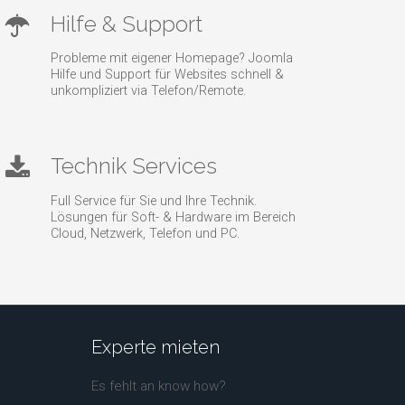
Hilfe & Support
Probleme mit eigener Homepage? Joomla
Hilfe und Support für Websites schnell &
unkompliziert via Telefon/Remote.
Technik Services
Full Service für Sie und Ihre Technik.
Lösungen für Soft- & Hardware im Bereich
Cloud, Netzwerk, Telefon und PC.
Experte
mieten
Es fehlt an know how?