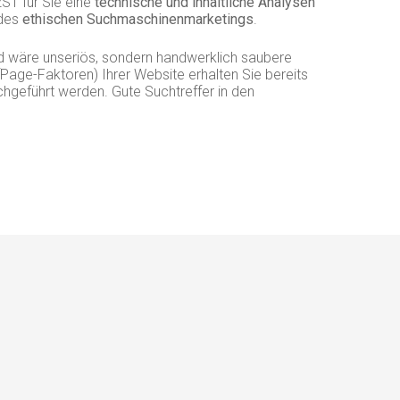
2ST für Sie eine
technische und inhaltliche Analysen
des
ethischen Suchmaschinenmarketings
.
nd wäre unseriös, sondern handwerklich saubere
Page-Faktoren) Ihrer Website erhalten Sie bereits
chgeführt werden. Gute Suchtreffer in den