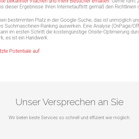
te bekannter machen und mehr Besucher erhalten
. Gerne führt 
 dieser Ergebnisse Ihren Internetauftritt gemäß den Richtlinien 
einen bestimmten Platz in der Google-Suche, das ist unmöglich u
utes Suchmaschinen-Ranking auswirken. Eine Analyse (OnPage/Off
ann im ersten Schritt die kostengünstige Onsite-Optimierung dur
k, es ist ein Handwerk.
tzte Potentiale auf
Unser Versprechen an Sie
Wir bieten beste Services so schnell und effizient wie möglich.