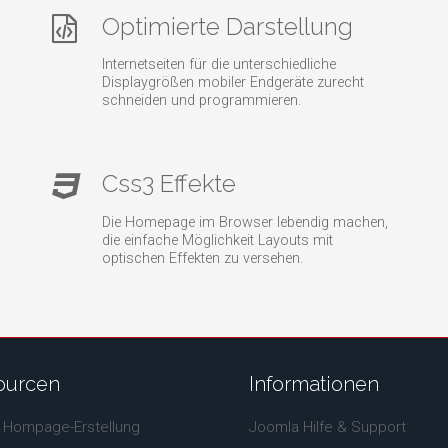
Optimierte Darstellung
Internetseiten für die unterschiedliche
Displaygrößen mobiler Endgeräte zurecht
schneiden und programmieren.
Css3 Effekte
Die Homepage im Browser lebendig machen,
die einfache Möglichkeit Layouts mit
optischen Effekten zu versehen.
ourcen
Informationen
 Hompage-Erstellung
Joomla Hilfe & Support