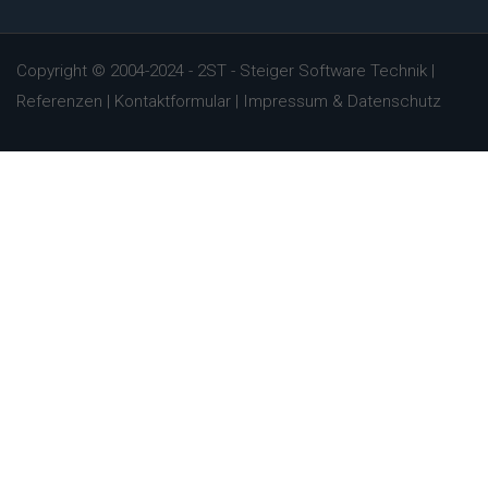
Copyright © 2004-2024 -
2ST - Steiger Software Technik
|
Referenzen
|
Kontaktformular
|
Impressum & Datenschutz