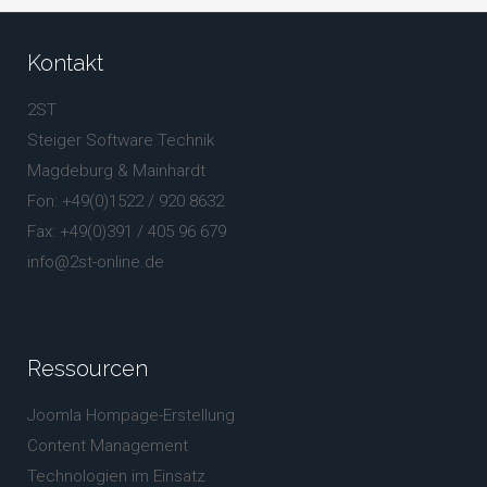
Kontakt
2ST
Steiger Software Technik
Magdeburg & Mainhardt
Fon: +49(0)1522 / 920 8632
Fax: +49(0)391 / 405 96 679
info@2st-online.de
Ressourcen
Joomla Hompage-Erstellung
Content Management
Technologien im Einsatz