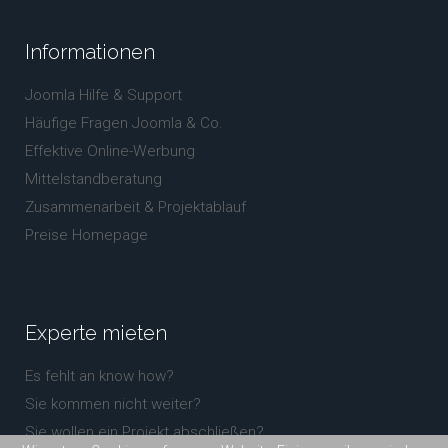
Informationen
Joomla Hilfe & Support
Häufige Fragen Joomla & Co.
Effektive Online-Werbung
Mittelstandberatung
Zusammenarbeit & Projektablauf
Preise Homepage
Experte
mieten
Es fehlt an know how?
Sie kommen nicht weiter?
Sie wollen ein Projekt abschließen?