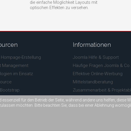
die einfache Möglichkeit Layouts mit
optischen Effekten zu versehen.
ourcen
Informationen
 Hompage-Erstellung
Joomla Hilfe & Support
t Management
Häufige Fragen Joomla & Co.
ogien im Einsatz
Effektive Online-Werbung
ource
Mittelstandberatung
 Bootstrap
Zusammenarbeit & Projektabl
wesome
Preise Homepage
d essenziell für den Betrieb der Seite, während andere uns helfen, diese
zulassen möchten. Bitte beachten Sie, dass bei einer Ablehnung womöglic
nik
|
Referenzen
|
Kontaktformular
|
Impressum & Datenschutz