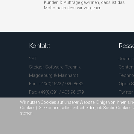
Kunden & Aufträge gewinnen, dass ist das
Motto nach dem wir vorgehen.
Kontakt
Ress
2ST
Joomla
Steiger Software Technik
Conten
Magdeburg & Mainhardt
Technol
Fon: +49(0)1522 / 920 8632
Open S
Fax: +49(0)391 / 405 96 679
Twitter
info@2st-online.de
Font-A
Wir nutzen Cookies auf unserer Website. Einige von ihnen sin
Cookies). Sie können selbst entscheiden, ob Sie die Cookies 
stehen.
Copyright © 2004-2024 -
2ST - Steiger Software Tech