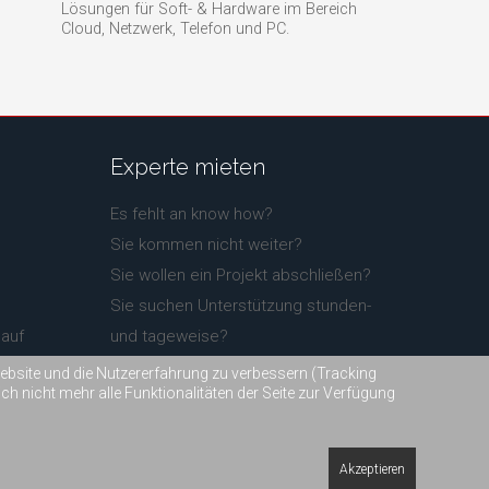
Lösungen für Soft- & Hardware im Bereich
Cloud, Netzwerk, Telefon und PC.
Experte
mieten
Es fehlt an know how?
Sie kommen nicht weiter?
Sie wollen ein Projekt abschließen?
Sie suchen Unterstützung stunden-
auf
und tageweise?
Fragen Sie uns!
 Website und die Nutzererfahrung zu verbessern (Tracking
h nicht mehr alle Funktionalitäten der Seite zur Verfügung
Akzeptieren