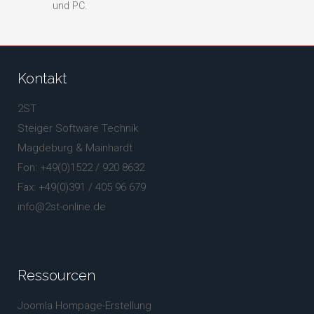
und PC.
Kontakt
2ST
Steiger Software Technik
Magdeburg & Mainhardt
Fon: +49(0)1522 / 920 8632
Fax: +49(0)391 / 405 96 679
info@2st-online.de
Ressourcen
Joomla Hompage-Erstellung