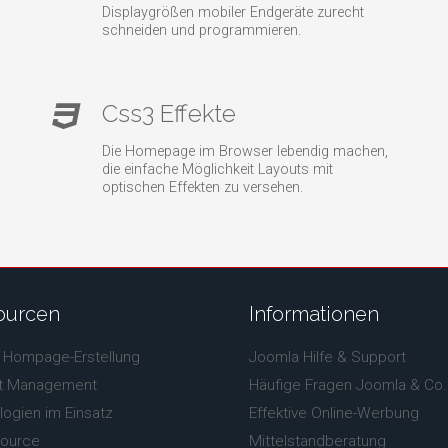
Displaygrößen mobiler Endgeräte zurecht
schneiden und programmieren.
Css3 Effekte
Die Homepage im Browser lebendig machen,
die einfache Möglichkeit Layouts mit
optischen Effekten zu versehen.
ourcen
Informationen
 Hompage-Erstellung
Joomla Hilfe & Support
t Management
Häufige Fragen Joomla & Co.
ogien im Einsatz
Effektive Online-Werbung
ource
Mittelstandberatung