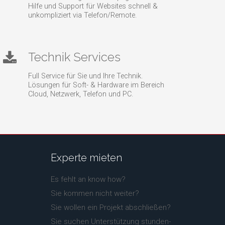
Hilfe und Support für Websites schnell &
unkompliziert via Telefon/Remote.
Technik Services
Full Service für Sie und Ihre Technik.
Lösungen für Soft- & Hardware im Bereich
Cloud, Netzwerk, Telefon und PC.
Experte
mieten
Es fehlt an know how?
Sie kommen nicht weiter?
Sie wollen ein Projekt abschließen?
Sie suchen Unterstützung stunden-