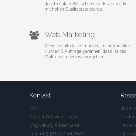
das Template. Wir setzten auf Frameworks
mit hohen Qualitätsstandards.
Web Marketing
Websites attraktiver machen, mehr Kontakte,
Kunden & Aufträge gewinnen, dass ist das
Motto nach dem wir vorgehen.
Kontakt
Ress
2ST
Joomla
Steiger Software Technik
Conten
Magdeburg & Mainhardt
Technol
Fon: +49(0)1522 / 920 8632
Open S