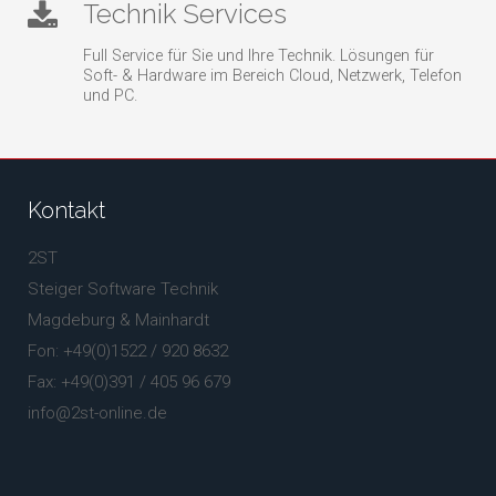
Technik Services
Full Service für Sie und Ihre Technik. Lösungen für
Soft- & Hardware im Bereich Cloud, Netzwerk, Telefon
und PC.
Kontakt
2ST
Steiger Software Technik
Magdeburg & Mainhardt
Fon: +49(0)1522 / 920 8632
Fax: +49(0)391 / 405 96 679
info@2st-online.de