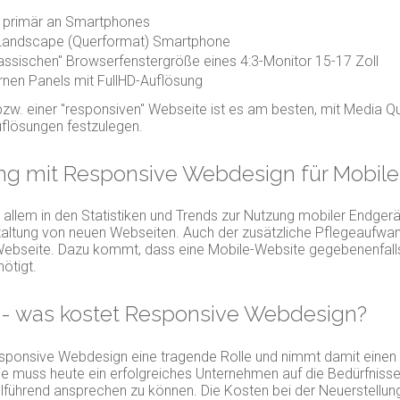
ch primär an Smartphones
er Landscape (Querformat) Smartphone
klassischen" Browserfenstergröße eines 4:3-Monitor 15-17 Zoll
rnen Panels mit FullHD-Auflösung
zw. einer "responsiven" Webseite ist es am besten, mit Media Qu
uflösungen festzulegen.
ung mit Responsive Webdesign für Mobil
allem in den Statistiken und Trends zur Nutzung mobiler Endgerä
tung von neuen Webseiten. Auch der zusätzliche Pflegeaufwand v
" Webseite. Dazu kommt, dass eine Mobile-Website gegebenenfall
ötigt.
 - was kostet Responsive Webdesign?
t Responsive Webdesign eine tragende Rolle und nimmt damit einen
e muss heute ein erfolgreiches Unternehmen auf die Bedürfnisse
elführend ansprechen zu können. Die Kosten bei der Neuerstellu