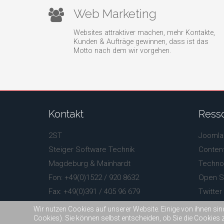
Web Marketing
Websites attraktiver machen, mehr Kontakte,
Kunden & Aufträge gewinnen, dass ist das
Motto nach dem wir vorgehen.
Kontakt
Ress
2ST
Joomla
Steiger Software Technik
Conten
Magdeburg & Mainhardt
Technol
Fon: +49(0)1522 / 920 8632
Open S
Fax: +49(0)391 / 405 96 679
Twitter
info@2st-online.de
Font-A
Wir nutzen Cookies auf unserer Website. Einige von ihnen sin
Cookies). Sie können selbst entscheiden, ob Sie die Cookies 