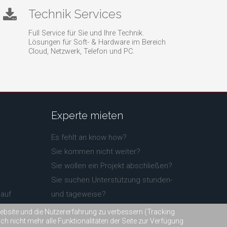
Technik Services
Full Service für Sie und Ihre Technik.
Lösungen für Soft- & Hardware im Bereich
Cloud, Netzwerk, Telefon und PC.
Experte
mieten
Es fehlt an know how?
Sie kommen nicht weiter?
Sie wollen ein Projekt abschließen?
Sie suchen Unterstützung stunden-
auf
und tageweise?
Fragen Sie uns!
 Website und die Nutzererfahrung zu verbessern (Tracking
h nicht mehr alle Funktionalitäten der Seite zur Verfügung