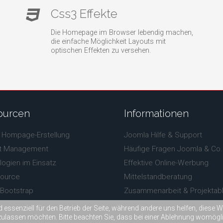
Css3 Effekte
Die Homepage im Browser lebendig machen,
die einfache Möglichkeit Layouts mit
optischen Effekten zu versehen.
ourcen
Informationen
 Hompage-Erstellung
Joomla Hilfe & Support
t Management
Häufige Fragen Joomla & Co.
ogien im Einsatz
Effektive Online-Werbung
ource
Mittelstandberatung
 Bootstrap
Zusammenarbeit & Projektabl
wesome
Preise Homepage
d essenziell für den Betrieb der Seite, während andere uns helfen, diese
zulassen möchten. Bitte beachten Sie, dass bei einer Ablehnung womöglic