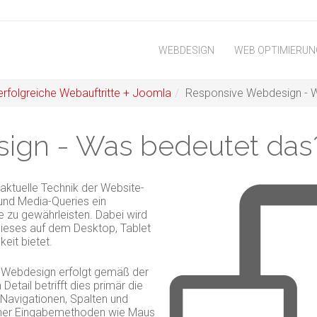
WEBDESIGN
WEB OPTIMIERUN
 erfolgreiche Webauftritte + Joomla
/
Responsive Webdesign - 
ign - Was bedeutet das
aktuelle Technik der Website-
und Media-Queries ein
e zu gewährleisten. Dabei wird
 dieses auf dem Desktop, Tablet
eit bietet.
e Webdesign erfolgt gemäß der
etail betrifft dies primär die
 Navigationen, Spalten und
icher Eingabemethoden wie Maus