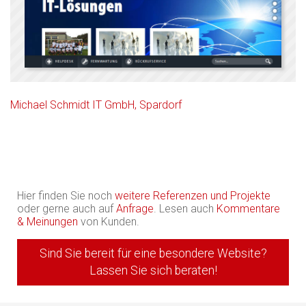
Michael Schmidt IT GmbH, Spardorf
Hier finden Sie noch
weitere Referenzen und Projekte
oder gerne auch auf
Anfrage
. Lesen auch
Kommentare
& Meinungen
von Kunden.
Sind Sie bereit für eine besondere Website?
Lassen Sie sich beraten!