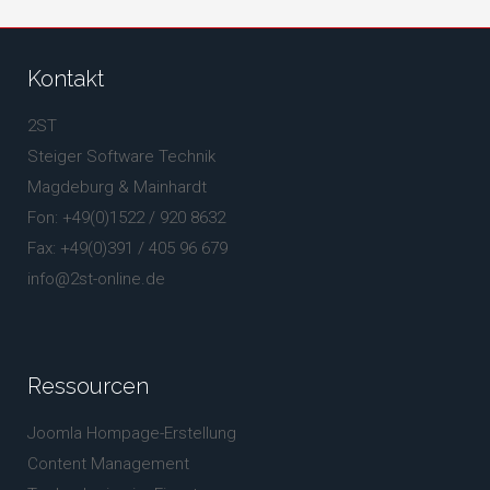
Kontakt
2ST
Steiger Software Technik
Magdeburg & Mainhardt
Fon: +49(0)1522 / 920 8632
Fax: +49(0)391 / 405 96 679
info@2st-online.de
Ressourcen
Joomla Hompage-Erstellung
Content Management