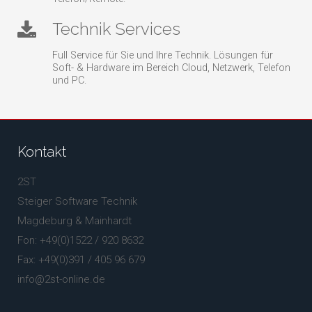
Technik Services
Full Service für Sie und Ihre Technik. Lösungen für
Soft- & Hardware im Bereich Cloud, Netzwerk, Telefon
und PC.
Kontakt
2ST
Steiger Software Technik
Magdeburg & Mainhardt
Fon: +49(0)1522 / 920 8632
Fax: +49(0)391 / 405 96 679
info@2st-online.de